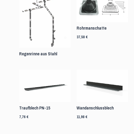
Rohrmanschatte
37,58
€
Regenrinne aus Stahl
Traufblech PN-15
Wandanschlussblech
7,76
€
11,98
€