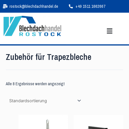
Zum
rostock@blechdachhandel.de
+49 1511 1662667
Inhalt
springen
Menü
Zubehör für Trapezbleche
Alle 8 Ergebnisse werden angezeigt