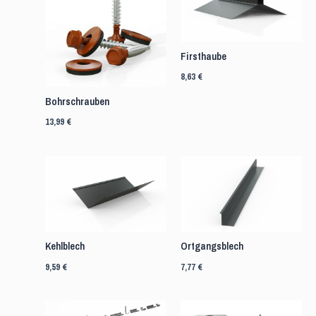
Firsthaube
8,63
€
Bohrschrauben
13,99
€
Kehlblech
Ortgangsblech
9,59
€
7,77
€