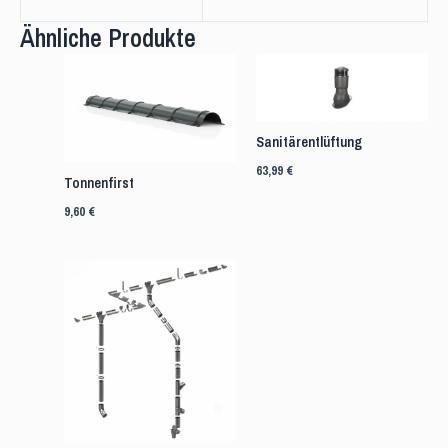
Ähnliche Produkte
Sanitärentlüftung
63,99
€
Tonnenfirst
9,60
€